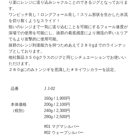
り楽にレンジに送り込みシャクルことのできるジグとなっておりま
す。
ワンピッチ良し！ロングフォール良し！スリム形状を生かした水流
を切り裂くようなスライド！
狙いのレンジまで一気に送り込むことを可能にするフォール速度が
深場での使用を可能にし、抜群の着底感度により潮流の早いエリア
でもより攻撃的に使用可能。
抜群のレンジ到達能力を持つためあえて２８０gまでのラインナッ
プとしております。
他社製品３５０gクラスのジグと同じシチュエーションでお使いい
ただけます。
２８０gにのみトンジギを意識した＃９イワシカラーを設定。
品番
J J-02
160g / 1,900円
本体価格
200g / 2,100円
（税別）
240g / 2,300円
280g / 2,500円
#01 マグマシルバー
#02 ウェーブシルバー